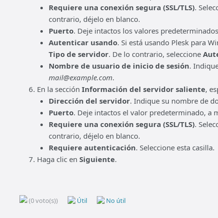
Requiere una conexión segura (SSL/TLS)
. Selec
contrario, déjelo en blanco.
Puerto
. Deje intactos los valores predeterminado
Autenticar usando
. Si está usando Plesk para W
Tipo de servidor
. De lo contrario, seleccione
Aut
Nombre de usuario de inicio de sesión
. Indiqu
mail@example.com
.
En la sección
Información del servidor saliente
, es
Dirección del servidor
. Indique su nombre de d
Puerto
. Deje intactos el valor predeterminado, a 
Requiere una conexión segura (SSL/TLS)
. Selec
contrario, déjelo en blanco.
Requiere autenticación
. Seleccione esta casilla.
Haga clic en
Siguiente
.
(0 voto(s))
Útil
No útil